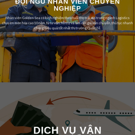
ĐỘI NGŨ NHÂN VIÊN CHUYÊN
NGHIỆP
Nhân viên Golden Sea có kinh nghiệm theo tuổi thọ trải đời trong ngành Logistics
chuyên môn hóa cao 10 năm, từ tư vấn, hỗ trợ và làm các gói vận chuyển, thủ tục nhanh
chóng hiệu quả tốt nhất thị trường Quốc Tế.
DỊCH VỤ VẬN