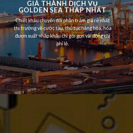
GIÁ THÀNH DỊCH VỤ
GOLDEN SEA THẤP NHẤT
Chiết kháu chuyển đổi phần trăm giá rẻ nhất
thị trường về cước tàu, thủ tục hàng hóa, hóa
đươn xuất nhập khẩu chỉ gói gọn vài đồng chi
phí lẻ.