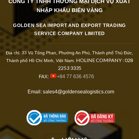
CÔNG TY TNHH THƯƠNG MẠI DỊCH VỤ XUẤT
NHẬP KHẨ
U BIỂN VÀNG
GOLDEN SEA IMPORT AND EXPORT TRADING
SERVICE COMPANY LIMITED
Địa chỉ: 33 Vũ Tông Phan, Phường An Phú, Thành phố Thủ Đức,
HOLINE COMPANY : 028
Thành phố Hồ Chí Minh, Việt Nam.
2253 3335
FAX
:
+84 77 636 4576
Email: sales4@goldensealogistics.com